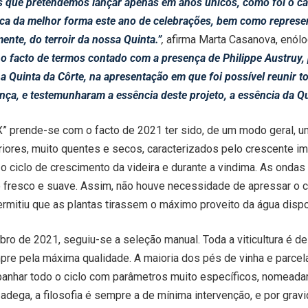
 que pretendemos lançar apenas em anos únicos, como foi o ca
a da melhor forma este ano de celebrações, bem como represent
mente, do terroir da nossa Quinta.”
,
afirma Marta Casanova, enólog
 facto de termos contado com a presença de Philippe Austruy, p
a Quinta da Côrte, na apresentação em que foi possível reunir to
ça, e testemunharam a essência deste projeto, a essência da Qu
X” prende-se com o facto de 2021 ter sido, de um modo geral, u
iores, muito quentes e secos, caracterizados pelo crescente im
 ciclo de crescimento da videira e durante a vindima. As ondas
o fresco e suave. Assim, não houve necessidade de apressar o c
permitiu que as plantas tirassem o máximo proveito da água dispo
ro de 2021, seguiu-se a seleção manual. Toda a viticultura é de 
pre pela máxima qualidade. A maioria dos pés de vinha e parcel
anhar todo o ciclo com parâmetros muito específicos, nomeadame
adega, a filosofia é sempre a de mínima intervenção, e por gravi