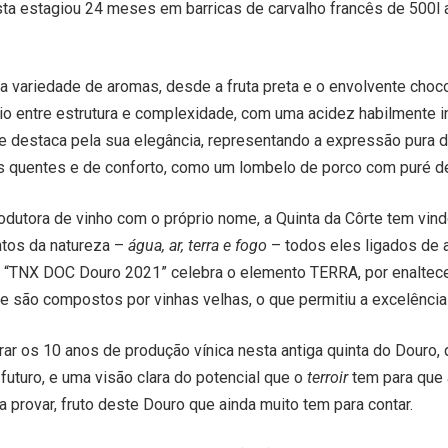
ta estagiou 24 meses em barricas de carvalho francês de 500l
ma variedade de aromas, desde a fruta preta e o envolvente choc
rio entre estrutura e complexidade, com uma acidez habilmente in
e destaca pela sua elegância, representando a expressão pura d
s quentes e de conforto, como um lombelo de porco com puré de
odutora de vinho com o próprio nome, a Quinta da Côrte tem vind
ntos da natureza –
água, ar, terra e fogo
– todos eles ligados de 
do “TNX DOC Douro 2021” celebra o elemento TERRA, por enaltec
e são compostos por vinhas velhas, o que permitiu a excelência
ar os 10 anos de produção vínica nesta antiga quinta do Douro,
uturo, e uma visão clara do potencial que o
terroir
tem para que 
ara provar, fruto deste Douro que ainda muito tem para contar.