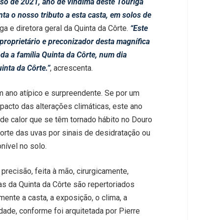
so de 2021, ano de vindima deste Touriga
a o nosso tributo a esta casta, em solos de
a e diretora geral da Quinta da Côrte.
“Este
roprietário e preconizador desta magnífica
da a família Quinta da Côrte, num dia
inta da Côrte.”
, acrescenta.
m ano atípico e surpreendente. Se por um
pacto das alterações climáticas, este ano
 de calor que se têm tornado hábito no Douro
orte das uvas por sinais de desidratação ou
nível no solo.
precisão, feita à mão, cirurgicamente,
as da Quinta da Côrte são repertoriados
nte a casta, a exposição, o clima, a
dade, conforme foi arquitetada por Pierre