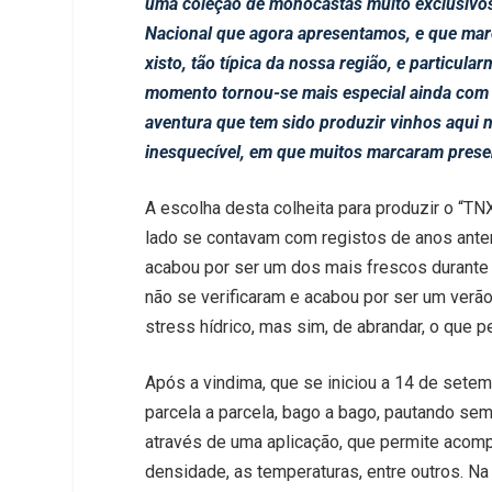
uma coleção de monocastas muito exclusivos
Nacional que agora apresentamos, e que marc
xisto, tão típica da nossa região, e particular
momento tornou-se mais especial ainda com o
aventura que tem sido produzir vinhos aqui n
inesquecível, em que muitos marcaram presen
A escolha desta colheita para produzir o “TN
lado se contavam com registos de anos anter
acabou por ser um dos mais frescos durante o
não se verificaram e acabou por ser um verã
stress hídrico, mas sim, de abrandar, o que 
Após a vindima, que se iniciou a 14 de setemb
parcela a parcela, bago a bago, pautando sem
através de uma aplicação, que permite acomp
densidade, as temperaturas, entre outros. Na 