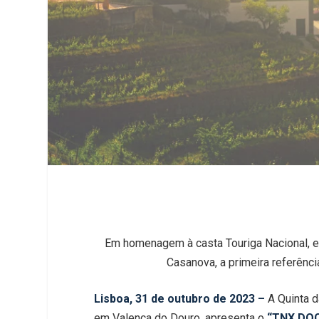
Em homenagem à casta Touriga Nacional, em
Casanova, a primeira referênci
Lisboa, 31 de outubro de 2023 –
A Quinta d
em Valença do Douro, apresenta o
“TNX DOC