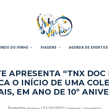
NDO DO VINHO
VIAGENS
AGENDA DE EVENTOS
E APRESENTA “TNX DOC 
A O INÍCIO DE UMA COL
AIS, EM ANO DE 10º ANIV
Posted by
|
31/10/2023
|
,
Imprensa
Destaque
Lançamentos