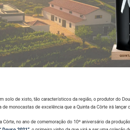
 solo de xisto, tão característicos da região, o produtor do Do
a de monocastas de excelência que a Quinta da Côrte irá lançar
a Côrte, no ano de comemoração do 10º aniversário da produção 
 Douro 2021”
, o primeiro vinho da que virá a ser uma coleção 