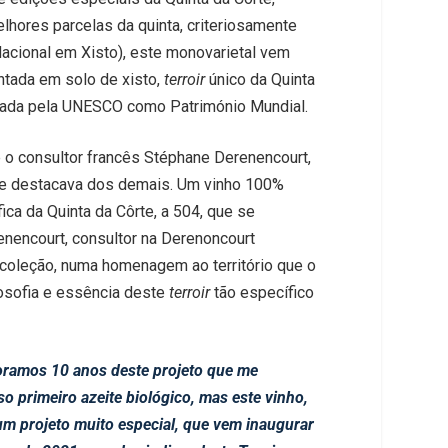
lhores parcelas da quinta, criteriosamente
Nacional em Xisto), este monovarietal vem
antada em solo de xisto,
terroir
único da Quinta
icada pela UNESCO como Património Mundial.
e o consultor francês Stéphane Derenencourt,
 se destacava dos demais. Um vinho 100%
ca da Quinta da Côrte, a 504, que se
renencourt, consultor na Derenoncourt
e coleção, numa homenagem ao território que o
losofia e essência deste
terroir
tão específico
oramos 10 anos deste projeto que me
o primeiro azeite biológico, mas este vinho,
m projeto muito especial, que vem inaugurar