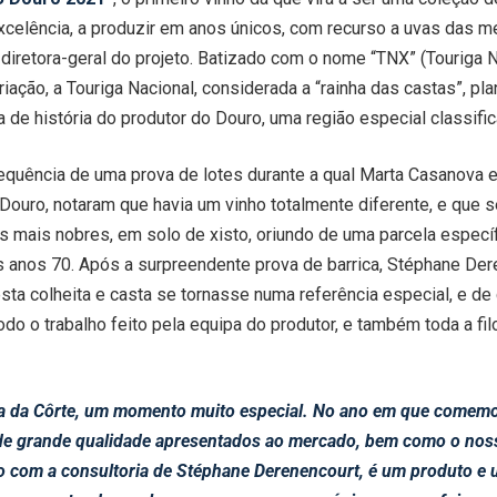
celência, a produzir em anos únicos, com recurso a uvas das me
diretora-geral do projeto. Batizado com o nome “TNX” (Touriga 
iação, a Touriga Nacional, considerada a “rainha das castas”, pl
de história do produtor do Douro, uma região especial classif
sequência de uma prova de lotes durante a qual Marta Casanova 
Douro, notaram que havia um vinho totalmente diferente, e que
 mais nobres, em solo de xisto, oriundo de uma parcela específi
nos anos 70. Após a surpreendente prova de barrica, Stéphane De
esta colheita e casta se tornasse numa referência especial, e d
do o trabalho feito pela equipa do produtor, e também toda a fi
inta da Côrte, um momento muito especial. No ano em que comem
s de grande qualidade apresentados ao mercado, bem como o noss
 com a consultoria de Stéphane Derenencourt, é um produto e u