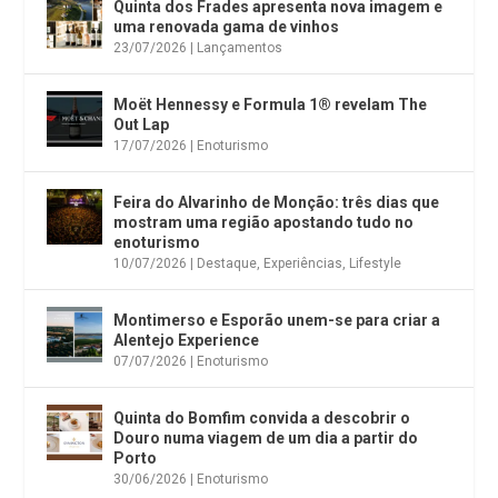
Quinta dos Frades apresenta nova imagem e
uma renovada gama de vinhos
23/07/2026
|
Lançamentos
Moët Hennessy e Formula 1® revelam The
Out Lap
17/07/2026
|
Enoturismo
Feira do Alvarinho de Monção: três dias que
mostram uma região apostando tudo no
enoturismo
10/07/2026
|
Destaque
,
Experiências
,
Lifestyle
Montimerso e Esporão unem-se para criar a
Alentejo Experience
07/07/2026
|
Enoturismo
Quinta do Bomfim convida a descobrir o
Douro numa viagem de um dia a partir do
Porto
30/06/2026
|
Enoturismo