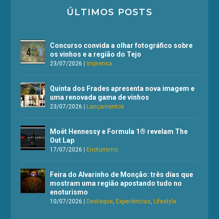
ÚLTIMOS POSTS
Concurso convida a olhar fotográfico sobre
os vinhos e a região do Tejo
23/07/2026
|
Imprensa
Quinta dos Frades apresenta nova imagem e
uma renovada gama de vinhos
23/07/2026
|
Lançamentos
Moët Hennessy e Formula 1® revelam The
Out Lap
17/07/2026
|
Enoturismo
Feira do Alvarinho de Monção: três dias que
mostram uma região apostando tudo no
enoturismo
10/07/2026
|
Destaque
,
Experiências
,
Lifestyle