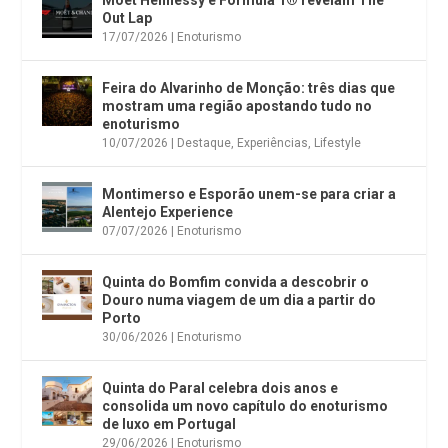
Moët Hennessy e Formula 1® revelam The
Out Lap
17/07/2026
|
Enoturismo
Feira do Alvarinho de Monção: três dias que
mostram uma região apostando tudo no
enoturismo
10/07/2026
|
Destaque
,
Experiências
,
Lifestyle
Montimerso e Esporão unem-se para criar a
Alentejo Experience
07/07/2026
|
Enoturismo
Quinta do Bomfim convida a descobrir o
Douro numa viagem de um dia a partir do
Porto
30/06/2026
|
Enoturismo
Quinta do Paral celebra dois anos e
consolida um novo capítulo do enoturismo
de luxo em Portugal
29/06/2026
|
Enoturismo