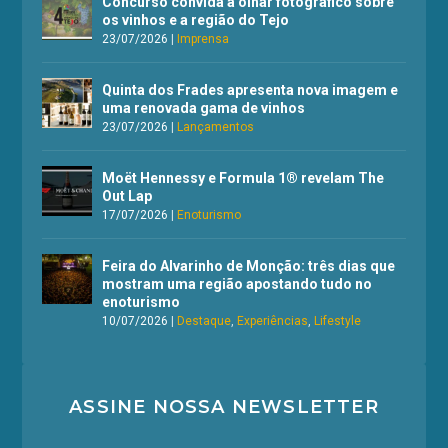
Concurso convida a olhar fotográfico sobre
os vinhos e a região do Tejo
23/07/2026
|
Imprensa
Quinta dos Frades apresenta nova imagem e
uma renovada gama de vinhos
23/07/2026
|
Lançamentos
Moët Hennessy e Formula 1® revelam The
Out Lap
17/07/2026
|
Enoturismo
Feira do Alvarinho de Monção: três dias que
mostram uma região apostando tudo no
enoturismo
10/07/2026
|
Destaque
,
Experiências
,
Lifestyle
ASSINE NOSSA NEWSLETTER