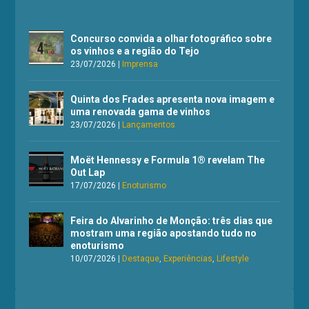
Concurso convida a olhar fotográfico sobre
os vinhos e a região do Tejo
23/07/2026
|
Imprensa
Quinta dos Frades apresenta nova imagem e
uma renovada gama de vinhos
23/07/2026
|
Lançamentos
Moët Hennessy e Formula 1® revelam The
Out Lap
17/07/2026
|
Enoturismo
Feira do Alvarinho de Monção: três dias que
mostram uma região apostando tudo no
enoturismo
10/07/2026
|
Destaque
,
Experiências
,
Lifestyle