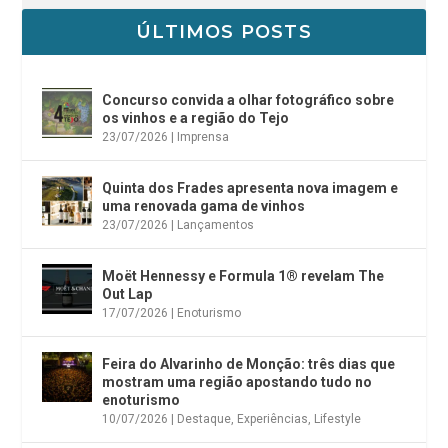
ÚLTIMOS POSTS
Concurso convida a olhar fotográfico sobre
os vinhos e a região do Tejo
23/07/2026
|
Imprensa
Quinta dos Frades apresenta nova imagem e
uma renovada gama de vinhos
23/07/2026
|
Lançamentos
Moët Hennessy e Formula 1® revelam The
Out Lap
17/07/2026
|
Enoturismo
Feira do Alvarinho de Monção: três dias que
mostram uma região apostando tudo no
enoturismo
10/07/2026
|
Destaque
,
Experiências
,
Lifestyle