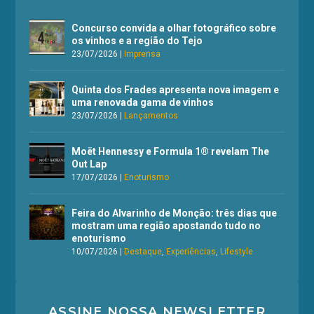
Concurso convida a olhar fotográfico sobre
os vinhos e a região do Tejo
23/07/2026
|
Imprensa
Quinta dos Frades apresenta nova imagem e
uma renovada gama de vinhos
23/07/2026
|
Lançamentos
Moët Hennessy e Formula 1® revelam The
Out Lap
17/07/2026
|
Enoturismo
Feira do Alvarinho de Monção: três dias que
mostram uma região apostando tudo no
enoturismo
10/07/2026
|
Destaque
,
Experiências
,
Lifestyle
ASSINE NOSSA NEWSLETTER